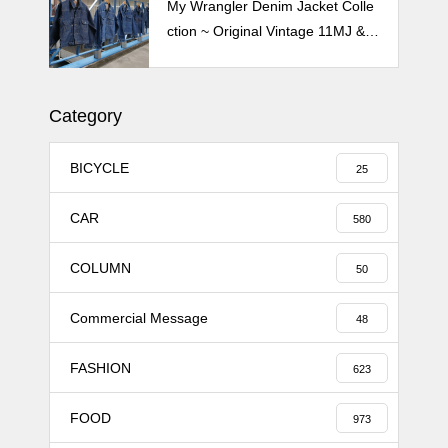
My Wrangler Denim Jacket Colle
ction ~ Original Vintage 11MJ & 1
11MJ
Category
BICYCLE
25
CAR
580
COLUMN
50
Commercial Message
48
FASHION
623
FOOD
973