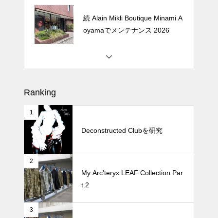
Crepe de Girafeで毎度のクレー
プ 2026
松尾ジンギスカンで昼飯 2026
Ranking
1
続 Alain Mikli Boutique Minami A
oyamaでメンテナンス 2026
Deconstructed Clubを研究
2
Crepe de Girafeで毎度のクレー
My Arc’teryx LEAF Collection Par
プ 2026
t.2
3