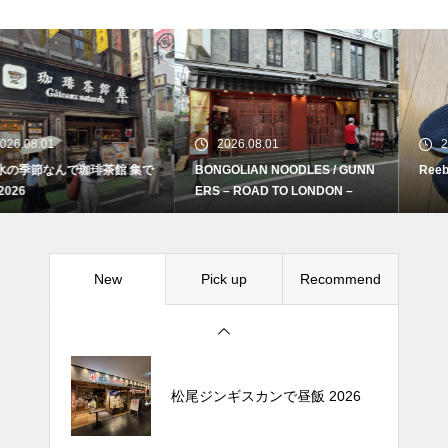
続 Alain Mikli Boutique Minami A
oyamaでメンテナンス 2026
2026.08.01
2026.08.01
BONGOLIAN NOODLES / GUNN
Reebok INSTAPUMP FURY 95
Crepe de Girafeで毎度のクレー
ERS – ROAD TO LONDON –
プ 2026
New
Pick up
Recommend
松尾ジンギスカンで昼飯 2026
続 Alain Mikli Boutique Minami A
oyamaでメンテナンス 2026