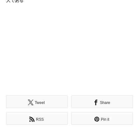
人である
Tweet
Share
RSS
Pin it