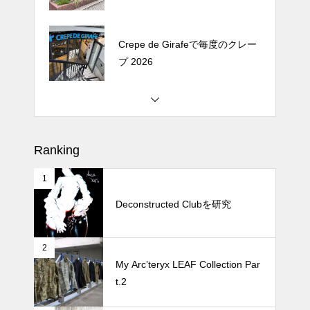
Crepe de Girafeで毎度のクレー
プ 2026
松尾ジンギスカンで昼飯 2026
Ranking
1
続 Alain Mikli Boutique Minami A
oyamaでメンテナンス 2026
Deconstructed Clubを研究
2
Crepe de Girafeで毎度のクレー
My Arc’teryx LEAF Collection Par
プ 2026
t.2