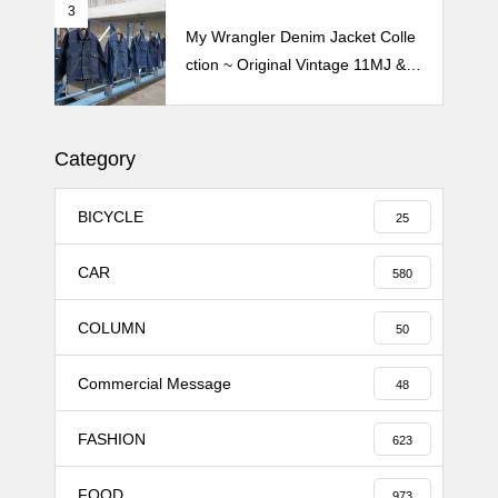
3
My Wrangler Denim Jacket Colle
ction ~ Original Vintage 11MJ & 1
11MJ
Category
BICYCLE
25
CAR
580
COLUMN
50
Commercial Message
48
FASHION
623
FOOD
973