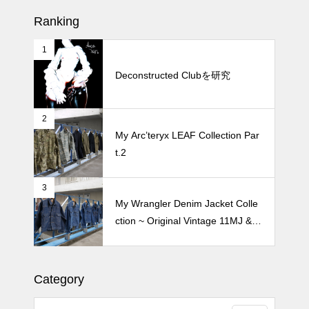
Ranking
1
続 Alain Mikli Boutique Minami A
oyamaでメンテナンス 2026
Deconstructed Clubを研究
2
Crepe de Girafeで毎度のクレー
My Arc’teryx LEAF Collection Par
プ 2026
t.2
3
My Wrangler Denim Jacket Colle
ction ~ Original Vintage 11MJ & 1
11MJ
Category