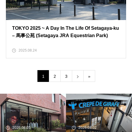
TOKYO 2025 ~ A Day In The Life Of Setagaya-ku
– 馬事公苑 (Setagaya JRA Equestrian Park)
2025.08.24
1
2
3
»
続 Alain Mikli Boutique Minami A
oyamaでメンテナンス 2026
2026.08.05
2026.08.02