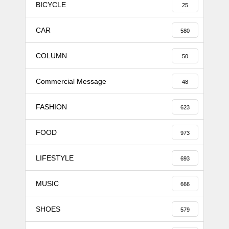
BICYCLE
25
CAR
580
COLUMN
50
Commercial Message
48
FASHION
623
FOOD
973
LIFESTYLE
693
MUSIC
666
SHOES
579