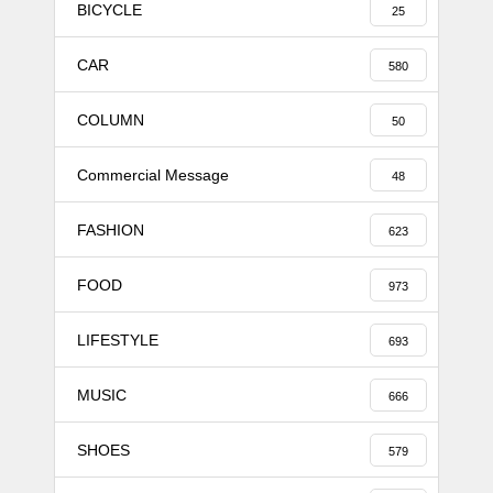
BICYCLE
25
CAR
580
COLUMN
50
Commercial Message
48
FASHION
623
FOOD
973
LIFESTYLE
693
MUSIC
666
SHOES
579