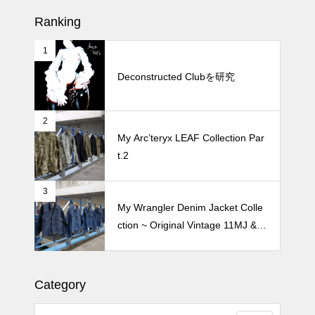
Ranking
1
続 Alain Mikli Boutique Minami A
oyamaでメンテナンス 2026
Deconstructed Clubを研究
2
Crepe de Girafeで毎度のクレー
My Arc’teryx LEAF Collection Par
プ 2026
t.2
3
My Wrangler Denim Jacket Colle
ction ~ Original Vintage 11MJ & 1
11MJ
Category