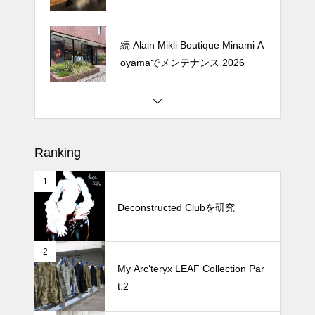
続 Alain Mikli Boutique Minami A
oyamaでメンテナンス 2026
Crepe de Girafeで毎度のクレー
プ 2026
Ranking
1
松尾ジンギスカンで昼飯 2026
Deconstructed Clubを研究
続 Alain Mikli Boutique Minami A
2
My Arc’teryx LEAF Collection Par
oyamaでメンテナンス 2026
t.2