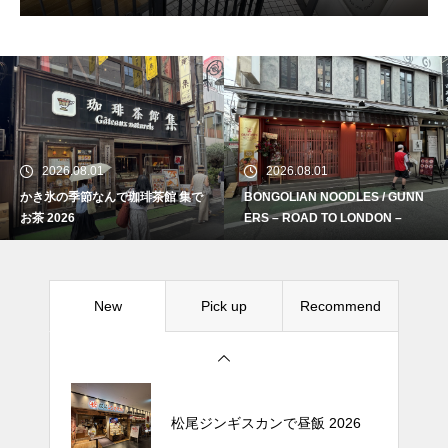
2026.08.01
2026.08.01
続 Alain Mikli Boutique Minami A
き氷の季節なんで珈琲茶館 集で
BONGOLIAN NOODLES / GUNN
Re
oyamaでメンテナンス 2026
 2026
ERS – ROAD TO LONDON –
Crepe de Girafeで毎度のクレー
New
Pick up
Recommend
プ 2026
松尾ジンギスカンで昼飯 2026