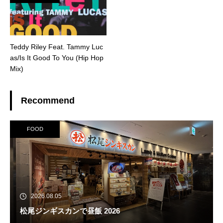
Teddy Riley Feat. Tammy Luc
as/Is It Good To You (Hip Hop
Mix)
Recommend
FOOD
2026.08.05
松尾ジンギスカンで昼飯 2026