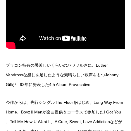
ブラコン特有の暑苦しいくらいのパワフルさに、Luther
Vandrossな感じを足したような素晴らしい歌声をもつJohnny
Gillが、93年に発表した4th Album Provocative!
今作からは、先行シングルThe Floorをはじめ、Long Way From
Home、BoyzⅡMenが楽曲提供＆コーラスで参加したI Got You
、Tell Me How U Want It、A Cute, Sweet, Love Addictionなどが