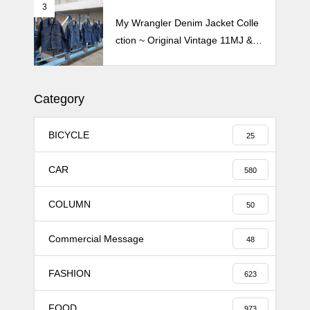
3
Crepe de Girafeで毎度のクレー
My Wrangler Denim Jacket Colle
プ 2026
ction ~ Original Vintage 11MJ & 1
11MJ
Category
BICYCLE
25
CAR
580
COLUMN
50
Commercial Message
48
FASHION
623
FOOD
973