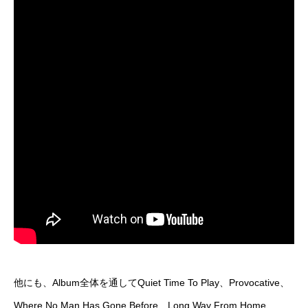
他にも、Album全体を通してQuiet Time To Play、Provocative、
Where No Man Has Gone Before、Long Way From Home、