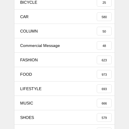
BICYCLE
25
CAR
580
COLUMN
50
Commercial Message
48
FASHION
623
FOOD
973
LIFESTYLE
693
MUSIC
666
SHOES
579