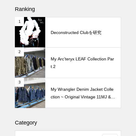
Ranking
1
続 Alain Mikli Boutique Minami A
oyamaでメンテナンス 2026
Deconstructed Clubを研究
2
Crepe de Girafeで毎度のクレー
My Arc’teryx LEAF Collection Par
プ 2026
t.2
3
My Wrangler Denim Jacket Colle
ction ~ Original Vintage 11MJ & 1
11MJ
Category