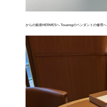
からの銀座HERMESへ Touaregのペンダントの修理へ