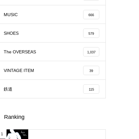
MUSIC
666
SHOES
579
The OVERSEAS
1,037
VINTAGE ITEM
39
鉄道
115
Ranking
1