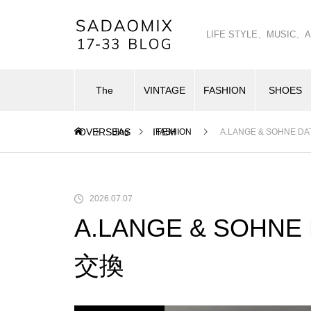
LIFE STYLE、MUSI
The
VINTAGE
FASHION
SHOES
OVERSEAS
ITEM
Blog
FASHION
A.LANGE & SOHNE
2026.07.07
A.LANGE & SOH
交換