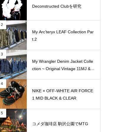
Deconstructed Clubを研究
2
My Arc’teryx LEAF Collection Par
t.2
3
My Wrangler Denim Jacket Colle
ction ~ Original Vintage 11MJ & 1
11MJ
4
NIKE × OFF-WHITE AIR FORCE
1 MID BLACK & CLEAR
5
コメダ珈琲店 駒沢公園でMTG