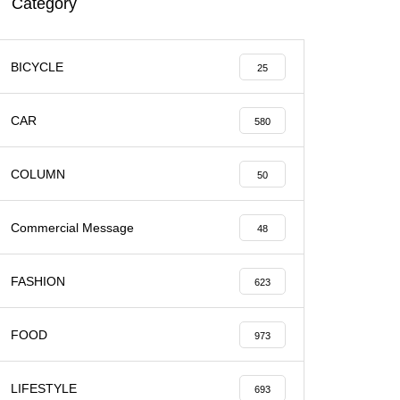
Category
BICYCLE
25
CAR
580
COLUMN
50
Commercial Message
48
FASHION
623
FOOD
973
LIFESTYLE
693