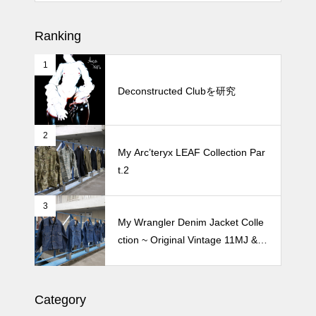
Crepe de Girafeで毎度のクレー
プ 2026
Ranking
1
松尾ジンギスカンで昼飯 2026
Deconstructed Clubを研究
2
続 Alain Mikli Boutique Minami A
My Arc’teryx LEAF Collection Par
oyamaでメンテナンス 2026
t.2
3
Crepe de Girafeで毎度のクレー
My Wrangler Denim Jacket Colle
プ 2026
ction ~ Original Vintage 11MJ & 1
11MJ
Category