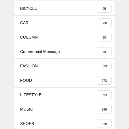
BICYCLE
25
CAR
580
COLUMN
50
Commercial Message
48
FASHION
623
FOOD
973
LIFESTYLE
693
MUSIC
666
SHOES
579