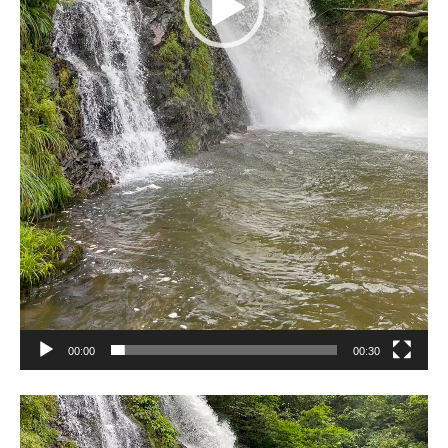
00:00
00:30
動
画
プ
レ