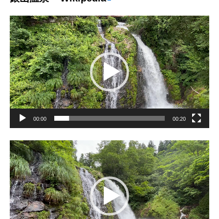
動
画
プ
レ
ー
ヤ
ー
00:00
00:20
動
画
プ
レ
ー
ヤ
ー