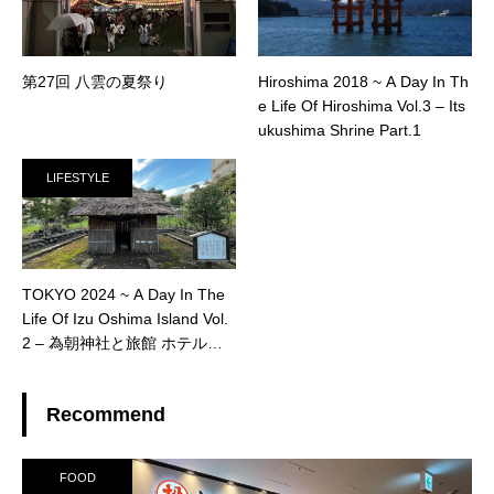
第27回 八雲の夏祭り
Hiroshima 2018 ~ A Day In Th
e Life Of Hiroshima Vol.3 – Its
ukushima Shrine Part.1
LIFESTYLE
TOKYO 2024 ~ A Day In The
Life Of Izu Oshima Island Vol.
2 – 為朝神社と旅館 ホテル赤
門
Recommend
FOOD