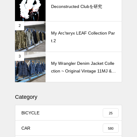
oyamaでメンテナンス 2026
Deconstructed Clubを研究
2
Crepe de Girafeで毎度のクレー
My Arc’teryx LEAF Collection Par
プ 2026
t.2
3
My Wrangler Denim Jacket Colle
ction ~ Original Vintage 11MJ & 1
11MJ
Category
BICYCLE
25
CAR
580