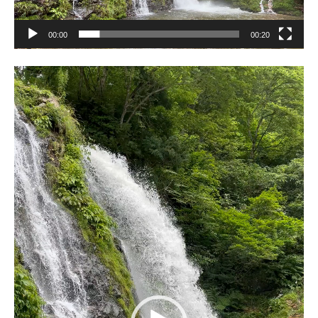
00:00
00:20
動
画
プ
レ
ー
ヤ
ー