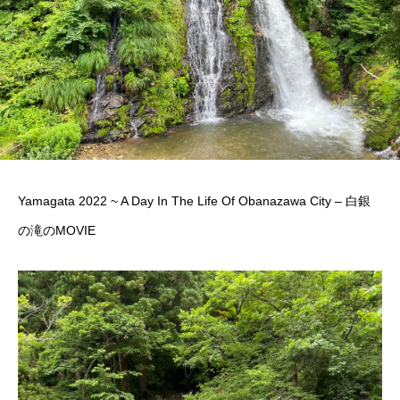
Yamagata 2022 ~ A Day In The Life Of Obanazawa City – 白銀
の滝のMOVIE