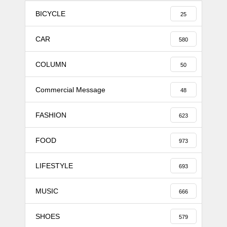
BICYCLE
25
CAR
580
COLUMN
50
Commercial Message
48
FASHION
623
FOOD
973
LIFESTYLE
693
MUSIC
666
SHOES
579