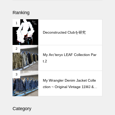
松尾ジンギスカンで昼飯 2026
Ranking
1
続 Alain Mikli Boutique Minami A
oyamaでメンテナンス 2026
Deconstructed Clubを研究
2
Crepe de Girafeで毎度のクレー
My Arc’teryx LEAF Collection Par
プ 2026
t.2
3
My Wrangler Denim Jacket Colle
ction ~ Original Vintage 11MJ & 1
11MJ
Category