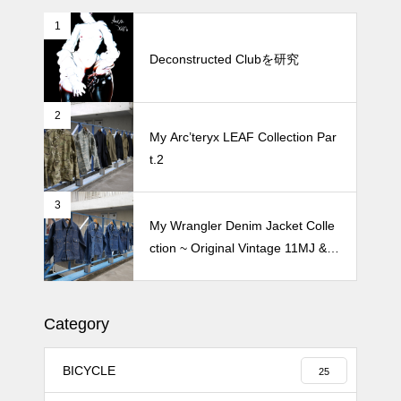
1
続 Alain Mikli Boutique Minami A
oyamaでメンテナンス 2026
Deconstructed Clubを研究
2
Crepe de Girafeで毎度のクレー
My Arc’teryx LEAF Collection Par
プ 2026
t.2
3
My Wrangler Denim Jacket Colle
ction ~ Original Vintage 11MJ & 1
11MJ
Category
BICYCLE
25