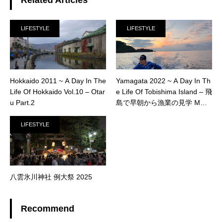
Related Articles
LIFESTYLE
LIFESTYLE
Hokkaido 2011 ~ A Day In The
Yamagata 2022 ~ A Day In Th
Life Of Hokkaido Vol.10 – Otar
e Life Of Tobishima Island – 飛
u Part.2
島で早朝から漁業の見学 MOVI
E
LIFESTYLE
八雲氷川神社 例大祭 2025
Recommend