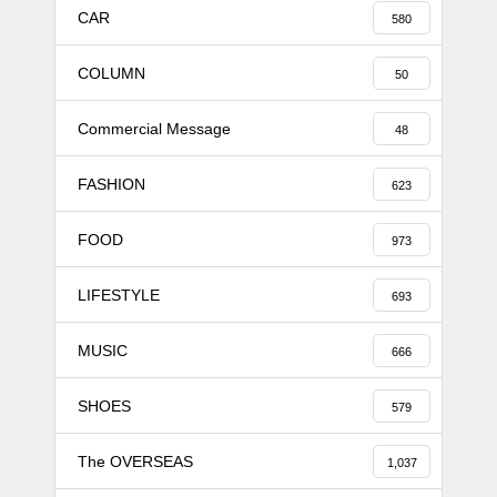
CAR
580
COLUMN
50
Commercial Message
48
FASHION
623
FOOD
973
LIFESTYLE
693
MUSIC
666
SHOES
579
The OVERSEAS
1,037