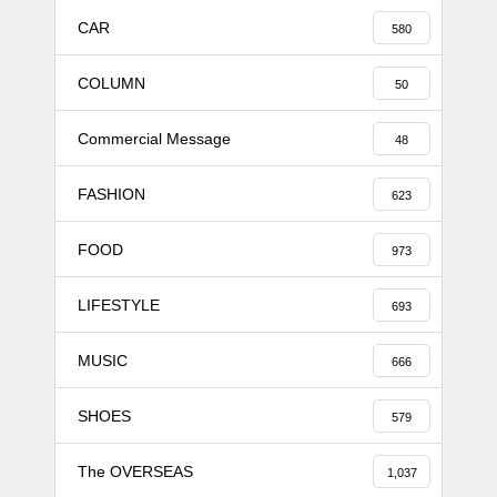
CAR
580
COLUMN
50
Commercial Message
48
FASHION
623
FOOD
973
LIFESTYLE
693
MUSIC
666
SHOES
579
The OVERSEAS
1,037