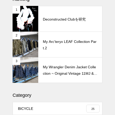
1
松尾ジンギスカンで昼飯 2026
Deconstructed Clubを研究
2
続 Alain Mikli Boutique Minami A
My Arc’teryx LEAF Collection Par
oyamaでメンテナンス 2026
t.2
3
Crepe de Girafeで毎度のクレー
My Wrangler Denim Jacket Colle
プ 2026
ction ~ Original Vintage 11MJ & 1
11MJ
Category
BICYCLE
25