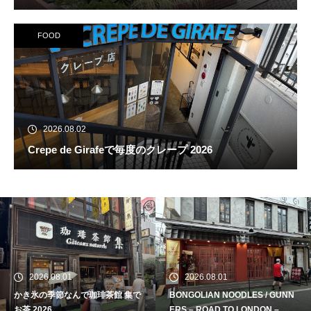
FOOD
2026.08.02
Crepe de Girafeで毎度のクレープ 2026
2026.08.01
2026.08.01
かき氷の季節なんで珈琲茶館 集で
BONGOLIAN NOODLES / GUNN
続 Alain Mikli Boutique Minami A
お茶 2026
ERS – ROAD TO LONDON –