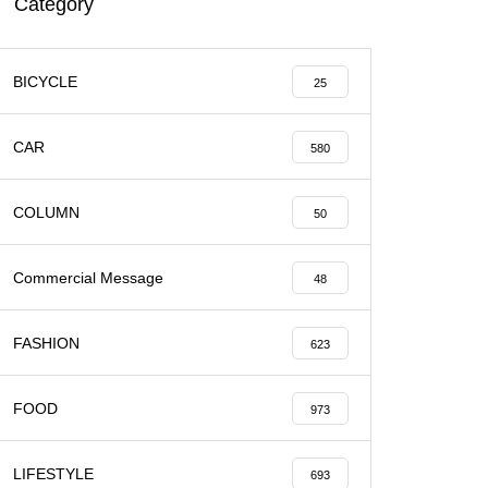
Category
BICYCLE
25
CAR
580
COLUMN
50
Commercial Message
48
FASHION
623
FOOD
973
LIFESTYLE
693