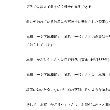
店先では炭火で餅を焼く様子が見学できる
餅に使われている竹串は今宮神社に奉納された斎串(
元祖「一文字屋和輔」、通称「一和」さんの創業は平安
て知られています
本家「かざりや」さんは江戸時代（寛永14年/1637年
元祖「一文字屋和輔」、通称「一和」さんは、本家に
塩気の効いたタレなので、ぬれ煎餅に近いような味わ
そして、本家「かざりや」さんは、お餅がふわっと膨