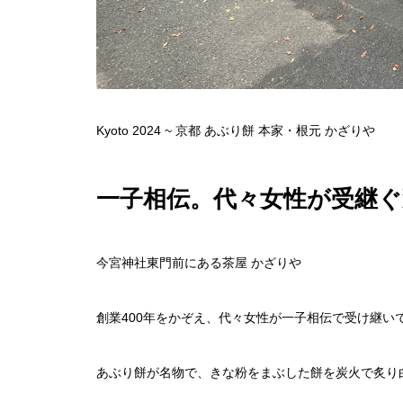
Kyoto 2024 ~ 京都 あぶり餅 本家・根元 かざりや
一子相伝。代々女性が受継
今宮神社東門前にある茶屋 かざりや
創業400年をかぞえ、代々女性が一子相伝で受け継い
あぶり餅が名物で、きな粉をまぶした餅を炭火で炙り