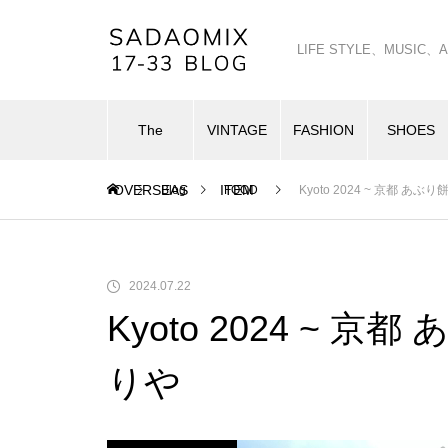
LIFE STYLE、MUSI
The
VINTAGE
FASHION
SHOES
OVERSEAS
ITEM
Blog
FOOD
Kyoto 2024 ~ 京都 あ
2024.07.22
Kyoto 2024 ~ 
りや