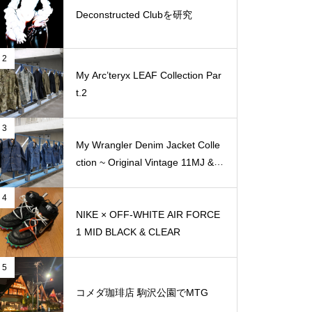
Deconstructed Clubを研究
2
My Arc’teryx LEAF Collection Par
t.2
3
My Wrangler Denim Jacket Colle
ction ~ Original Vintage 11MJ & 1
11MJ
4
NIKE × OFF-WHITE AIR FORCE
1 MID BLACK & CLEAR
5
コメダ珈琲店 駒沢公園でMTG