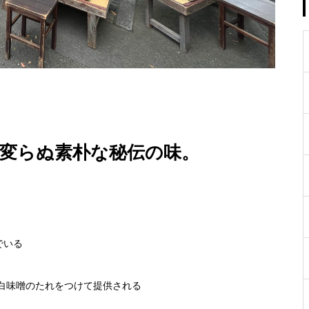
ぐ変らぬ素朴な秘伝の味。
でいる
白味噌のたれをつけて提供される