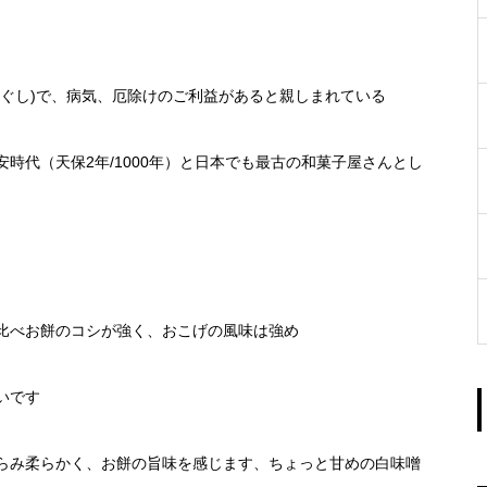
いぐし)で、病気、厄除けのご利益があると親しまれている
時代（天保2年/1000年）と日本でも最古の和菓子屋さんとし
）
比べお餅のコシが強く、おこげの風味は強め
いです
らみ柔らかく、お餅の旨味を感じます、ちょっと甘めの白味噌