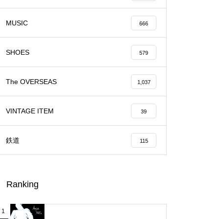
MUSIC
666
SHOES
579
The OVERSEAS
1,037
VINTAGE ITEM
39
鉄道
115
Ranking
1