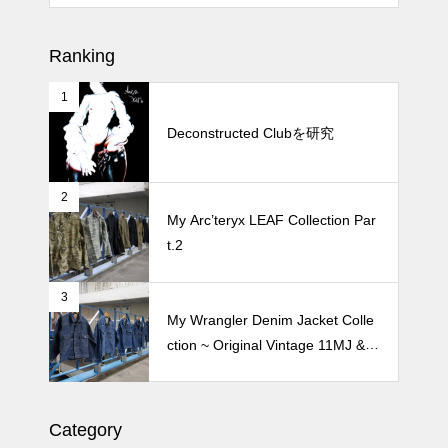
松尾ジンギスカンで昼飯 2026
Ranking
1
続 Alain Mikli Boutique Minami A
oyamaでメンテナンス 2026
Deconstructed Clubを研究
2
Crepe de Girafeで毎度のクレー
My Arc’teryx LEAF Collection Par
プ 2026
t.2
3
My Wrangler Denim Jacket Colle
ction ~ Original Vintage 11MJ & 1
11MJ
Category