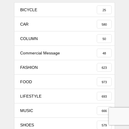
BICYCLE
25
CAR
580
COLUMN
50
Commercial Message
48
FASHION
623
FOOD
973
LIFESTYLE
693
MUSIC
666
SHOES
579