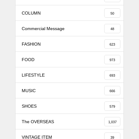
COLUMN
50
Commercial Message
48
FASHION
623
FOOD
973
LIFESTYLE
693
MUSIC
666
SHOES
579
The OVERSEAS
1,037
VINTAGE ITEM
39