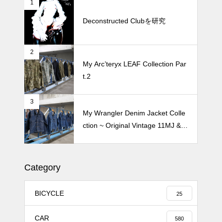
1
続 Alain Mikli Boutique Minami A
oyamaでメンテナンス 2026
Deconstructed Clubを研究
2
Crepe de Girafeで毎度のクレー
My Arc’teryx LEAF Collection Par
プ 2026
t.2
3
My Wrangler Denim Jacket Colle
ction ~ Original Vintage 11MJ & 1
11MJ
Category
BICYCLE
25
CAR
580