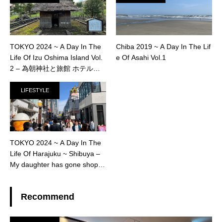
TOKYO 2024 ~ A Day In The
Chiba 2019 ~ A Day In The Lif
Life Of Izu Oshima Island Vol.
e Of Asahi Vol.1
2 – 為朝神社と旅館 ホテル赤
門
LIFESTYLE
TOKYO 2024 ~ A Day In The
Life Of Harajuku ~ Shibuya –
My daughter has gone shoppi
ng.
Recommend