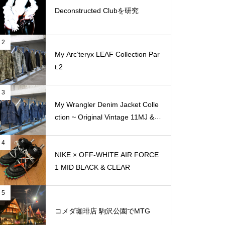
Deconstructed Clubを研究
2
My Arc’teryx LEAF Collection Par
t.2
3
My Wrangler Denim Jacket Colle
ction ~ Original Vintage 11MJ & 1
11MJ
4
NIKE × OFF-WHITE AIR FORCE
1 MID BLACK & CLEAR
5
コメダ珈琲店 駒沢公園でMTG