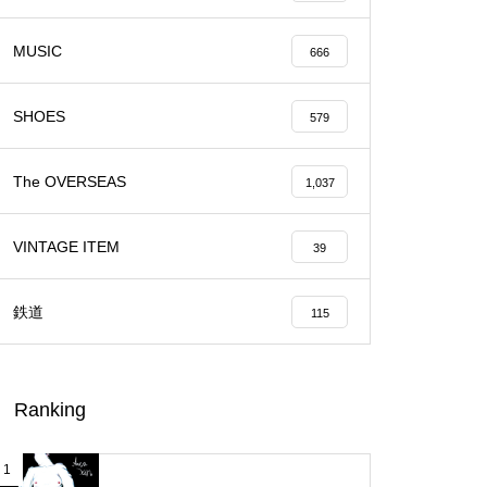
MUSIC
666
SHOES
579
The OVERSEAS
1,037
VINTAGE ITEM
39
鉄道
115
Ranking
1