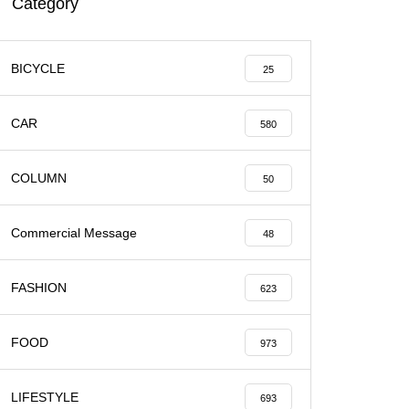
Category
BICYCLE
25
CAR
580
COLUMN
50
Commercial Message
48
FASHION
623
FOOD
973
LIFESTYLE
693