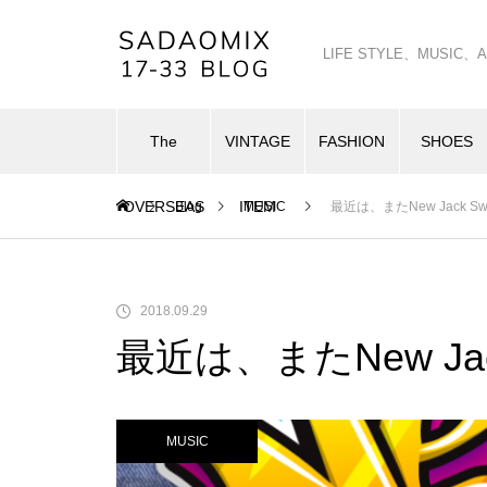
LIFE STYLE、MUSI
The
VINTAGE
FASHION
SHOES
OVERSEAS
ITEM
Blog
MUSIC
最近は、またNew Jack S
2018.09.29
最近は、またNew Jac
MUSIC