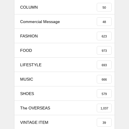
COLUMN
50
Commercial Message
48
FASHION
623
FOOD
973
LIFESTYLE
693
MUSIC
666
SHOES
579
The OVERSEAS
1,037
VINTAGE ITEM
39