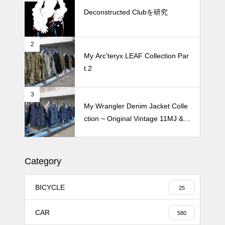
oyamaでメンテナンス 2026
Deconstructed Clubを研究
2
Crepe de Girafeで毎度のクレー
My Arc’teryx LEAF Collection Par
プ 2026
t.2
3
My Wrangler Denim Jacket Colle
ction ~ Original Vintage 11MJ & 1
11MJ
Category
BICYCLE
25
CAR
580