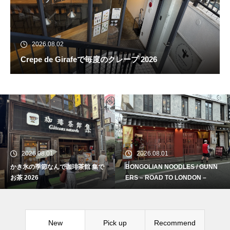
2026.08.02
Crepe de Girafeで毎度のクレープ 2026
2026.08.01
2026.08.01
かき氷の季節なんで珈琲茶館 集で
BONGOLIAN NOODLES / GUNN
続 Alain Mikli Boutique Minami A
お茶 2026
ERS – ROAD TO LONDON –
oyamaでメンテナンス 2026
New
Pick up
Recommend
Crepe de Girafeで毎度のクレー