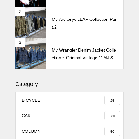
2
続 Alain Mikli Boutique Minami A
My Arc’teryx LEAF Collection Par
oyamaでメンテナンス 2026
t.2
3
Crepe de Girafeで毎度のクレー
My Wrangler Denim Jacket Colle
プ 2026
ction ~ Original Vintage 11MJ & 1
11MJ
Category
BICYCLE
25
CAR
580
COLUMN
50