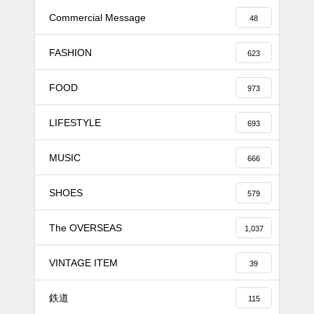
Commercial Message
48
FASHION
623
FOOD
973
LIFESTYLE
693
MUSIC
666
SHOES
579
The OVERSEAS
1,037
VINTAGE ITEM
39
鉄道
115