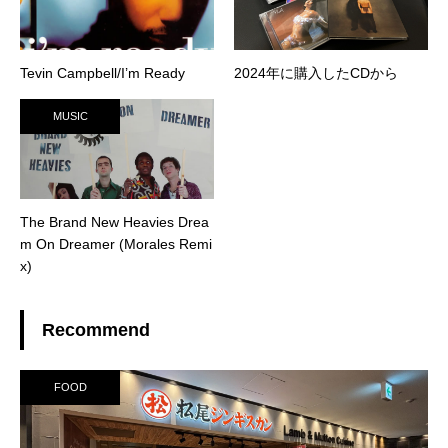
Tevin Campbell/I’m Ready
2024年に購入したCDから
MUSIC
The Brand New Heavies Drea
m On Dreamer (Morales Remi
x)
Recommend
FOOD