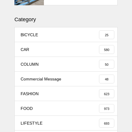
11MJ
Category
BICYCLE
25
CAR
580
COLUMN
50
Commercial Message
48
FASHION
623
FOOD
973
LIFESTYLE
693