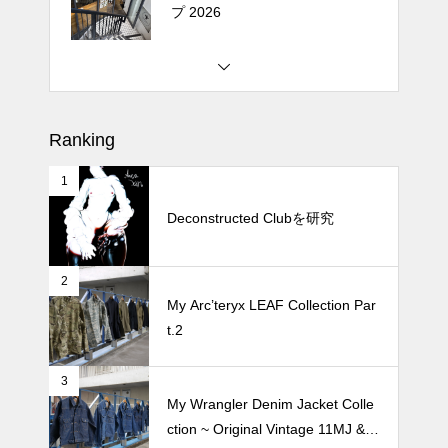
プ 2026
松尾ジンギスカンで昼飯 2026
Ranking
1
続 Alain Mikli Boutique Minami A
oyamaでメンテナンス 2026
Deconstructed Clubを研究
2
Crepe de Girafeで毎度のクレー
My Arc’teryx LEAF Collection Par
プ 2026
t.2
3
My Wrangler Denim Jacket Colle
ction ~ Original Vintage 11MJ & 1