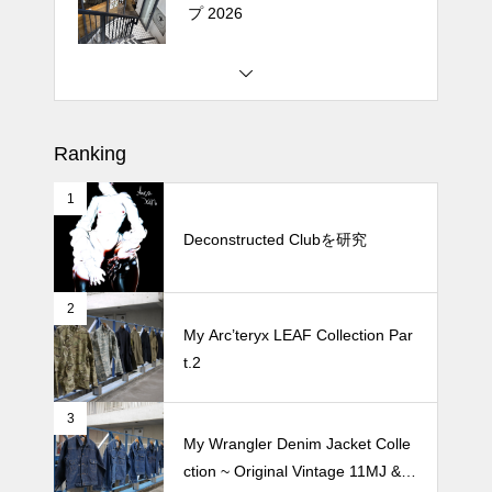
プ 2026
松尾ジンギスカンで昼飯 2026
Ranking
1
続 Alain Mikli Boutique Minami A
oyamaでメンテナンス 2026
Deconstructed Clubを研究
2
Crepe de Girafeで毎度のクレー
My Arc’teryx LEAF Collection Par
プ 2026
t.2
3
My Wrangler Denim Jacket Colle
ction ~ Original Vintage 11MJ & 1