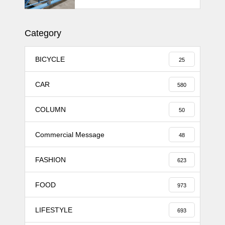
11MJ
Category
BICYCLE
25
CAR
580
COLUMN
50
Commercial Message
48
FASHION
623
FOOD
973
LIFESTYLE
693