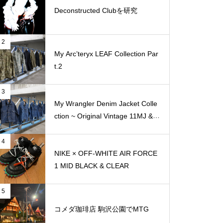
Deconstructed Clubを研究
2
My Arc’teryx LEAF Collection Par
t.2
3
My Wrangler Denim Jacket Colle
ction ~ Original Vintage 11MJ & 1
11MJ
4
NIKE × OFF-WHITE AIR FORCE
1 MID BLACK & CLEAR
5
コメダ珈琲店 駒沢公園でMTG