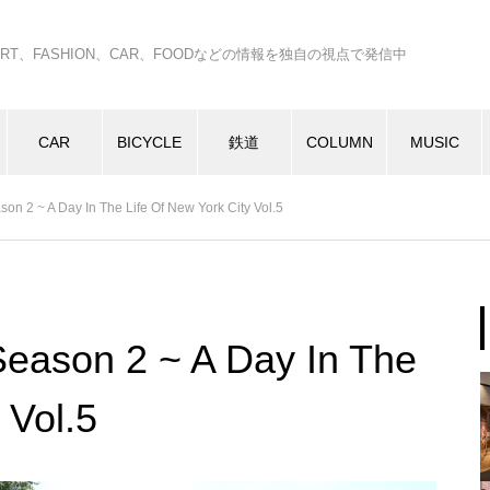
C、ART、FASHION、CAR、FOODなどの情報を独自の視点で発信中
CAR
BICYCLE
鉄道
COLUMN
MUSIC
on 2 ~ A Day In The Life Of New York City Vol.5
Season 2 ~ A Day In The
 Vol.5