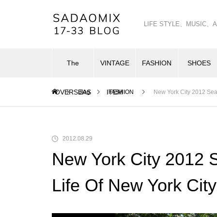
LIFE STYLE、MUSI
The
VINTAGE
FASHION
SHOES
OVERSEAS
ITEM
Blog
FASHION
New York City 2012 Seas
2012.08.29
New York City 2012 
Life Of New York City