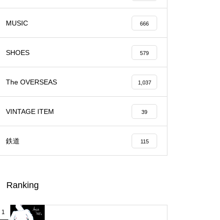
MUSIC
666
SHOES
579
The OVERSEAS
1,037
VINTAGE ITEM
39
鉄道
115
Ranking
1