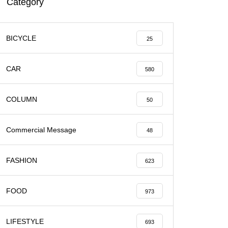
Category
BICYCLE
25
CAR
580
COLUMN
50
Commercial Message
48
FASHION
623
FOOD
973
LIFESTYLE
693