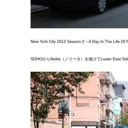
New York City 2012 Season 2 ~ A Day In The Life Of N
SOHOからNolita（ノリータ）を抜けてLower Eas