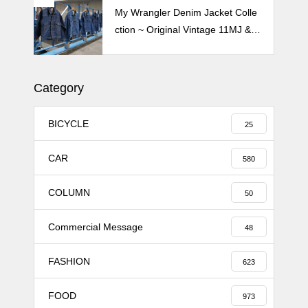
Crepe de Girafeで毎度のクレー
My Wrangler Denim Jacket Colle
プ 2026
ction ~ Original Vintage 11MJ & 1
11MJ
Category
BICYCLE
25
CAR
580
COLUMN
50
Commercial Message
48
FASHION
623
FOOD
973