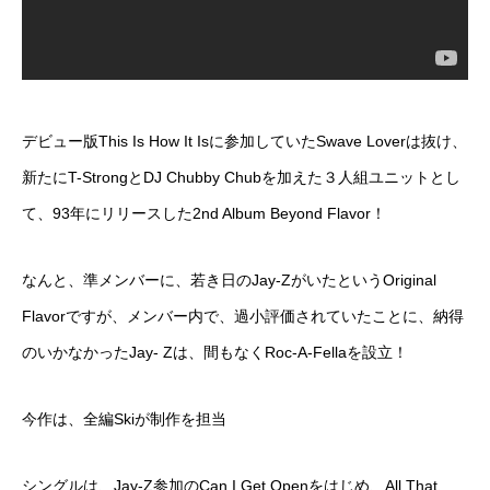
デビュー版This Is How It Isに参加していたSwave Loverは抜け、
新たにT-StrongとDJ Chubby Chubを加えた３人組ユニットとし
て、93年にリリースした2nd Album Beyond Flavor！
なんと、準メンバーに、若き日のJay-ZがいたというOriginal
Flavorですが、メンバー内で、過小評価されていたことに、納得
のいかなかったJay- Zは、間もなくRoc-A-Fellaを設立！
今作は、全編Skiが制作を担当
シングルは、Jay-Z参加のCan I Get Openをはじめ、All That、