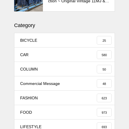
ction ~ Original Vintage 11MJ & 1
11MJ
Category
BICYCLE
25
CAR
580
COLUMN
50
Commercial Message
48
FASHION
623
FOOD
973
LIFESTYLE
693