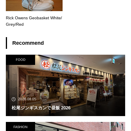
Rick Owens Geobasket White/
Grey/Red
Recommend
FOOD
2026.08.05
松尾ジンギスカンで昼飯 2026
FASHION