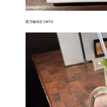
星乃珈琲店でMTG