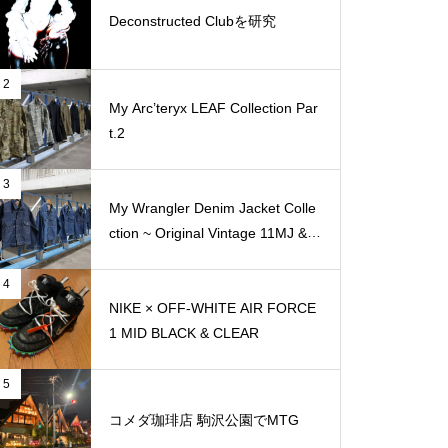
Deconstructed Clubを研究
2
My Arc’teryx LEAF Collection Par
t.2
3
My Wrangler Denim Jacket Colle
ction ~ Original Vintage 11MJ & 1
11MJ
4
NIKE × OFF-WHITE AIR FORCE
1 MID BLACK & CLEAR
5
コメダ珈琲店 駒沢公園でMTG