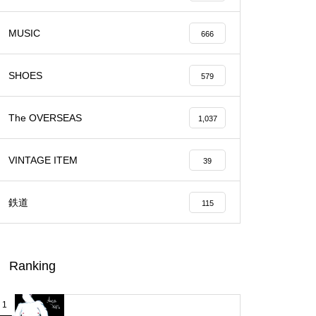
MUSIC
666
SHOES
579
The OVERSEAS
1,037
VINTAGE ITEM
39
鉄道
115
Ranking
1