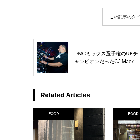
この記事のタイ
DMCミックス選手権のUKチ
ャンピオンだったCJ Mackint
oshが手掛けるRemix作品の
中でも、R&Bテイストが好
きだった
Related Articles
FOOD
FOOD