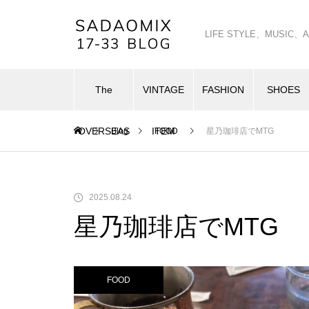
LIFE STYLE、MUSI
The
VINTAGE
FASHION
SHOES
OVERSEAS
ITEM
Blog
FOOD
星乃珈琲店でMTG
2025.08.24
星乃珈琲店でMTG
FOOD