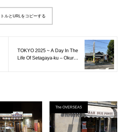
トルとURLをコピーする
TOKYO 2025 ~ A Day In The
Life Of Setagaya-ku – Okural
and
The OVERSEAS