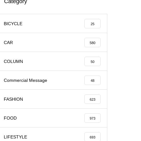
Category
BICYCLE
25
CAR
580
COLUMN
50
Commercial Message
48
FASHION
623
FOOD
973
LIFESTYLE
693