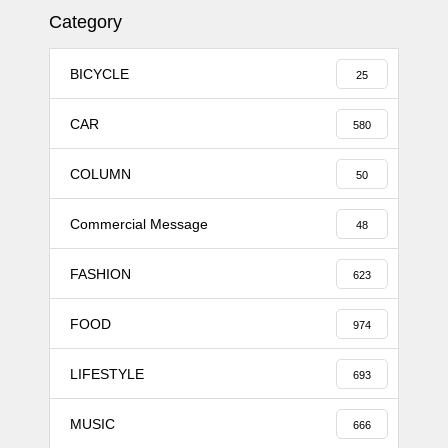
Category
BICYCLE
25
CAR
580
COLUMN
50
Commercial Message
48
FASHION
623
FOOD
974
LIFESTYLE
693
MUSIC
666