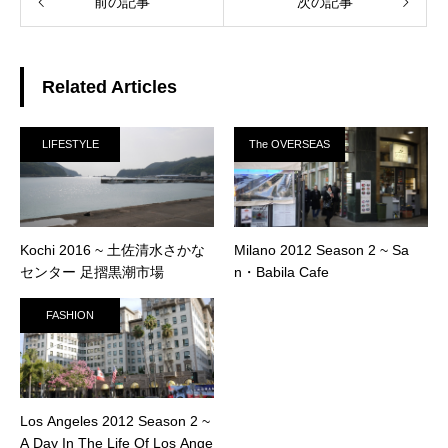
前の記事
次の記事
Related Articles
LIFESTYLE
The OVERSEAS
Kochi 2016 ~ 土佐清水さかな
Milano 2012 Season 2 ~ Sa
センター 足摺黒潮市場
n・Babila Cafe
FASHION
Los Angeles 2012 Season 2 ~
A Day In The Life Of Los Ange