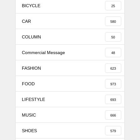
BICYCLE
25
CAR
580
COLUMN
50
Commercial Message
48
FASHION
623
FOOD
973
LIFESTYLE
693
MUSIC
666
SHOES
579