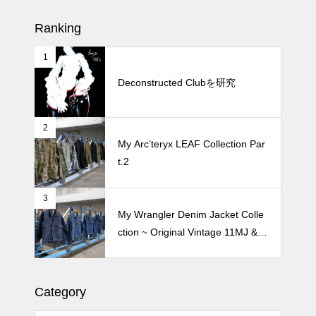
松尾ジンギスカンで昼飯 2026
Ranking
1
続 Alain Mikli Boutique Minami A
oyamaでメンテナンス 2026
Deconstructed Clubを研究
2
Crepe de Girafeで毎度のクレー
My Arc’teryx LEAF Collection Par
プ 2026
t.2
3
My Wrangler Denim Jacket Colle
ction ~ Original Vintage 11MJ & 1
11MJ
Category