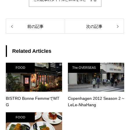
前の記事
次の記事
Related Articles
FOOD
The OVERSEAS
BISTRO Bonne FemmeでMT
Copenhagen 2012 Season 2 ~
G
LeLe-NhaHang
FOOD