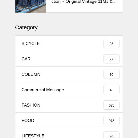
ction ~ Original Vintage 11MJ & 1
11MJ
Category
BICYCLE
25
CAR
580
COLUMN
50
Commercial Message
48
FASHION
623
FOOD
973
LIFESTYLE
693