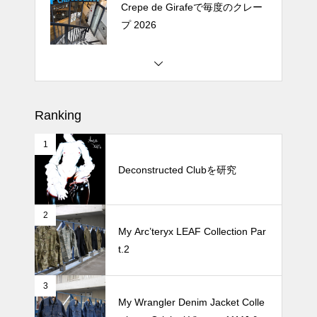
Crepe de Girafeで毎度のクレー
プ 2026
松尾ジンギスカンで昼飯 2026
Ranking
1
続 Alain Mikli Boutique Minami A
oyamaでメンテナンス 2026
Deconstructed Clubを研究
2
Crepe de Girafeで毎度のクレー
My Arc’teryx LEAF Collection Par
プ 2026
t.2
3
My Wrangler Denim Jacket Colle