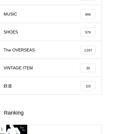
MUSIC
666
SHOES
579
The OVERSEAS
1,037
VINTAGE ITEM
39
鉄道
115
Ranking
1