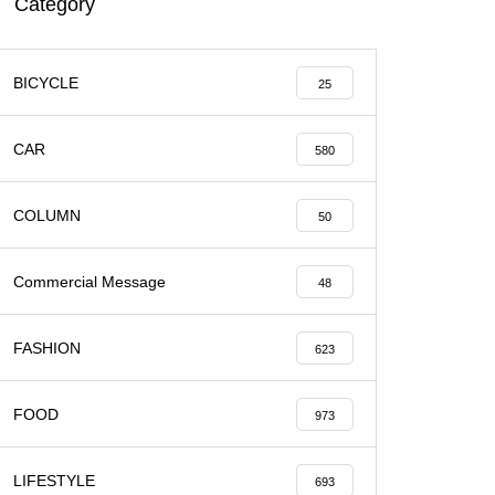
Category
BICYCLE
25
CAR
580
COLUMN
50
Commercial Message
48
FASHION
623
FOOD
973
LIFESTYLE
693