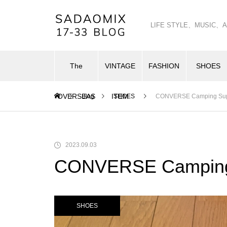
LIFE STYLE、MUSI
The
VINTAGE
FASHION
SHOES
OVERSEAS
ITEM
Blog
SHOES
CONVERSE Camping Sup
2023.09.03
CONVERSE Camping
SHOES