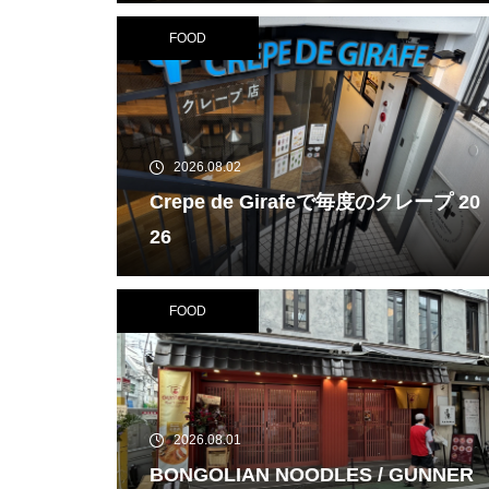
FOOD
2026.08.02
Crepe de Girafeで毎度のクレープ 20
26
FOOD
2026.08.01
BONGOLIAN NOODLES / GUNNER