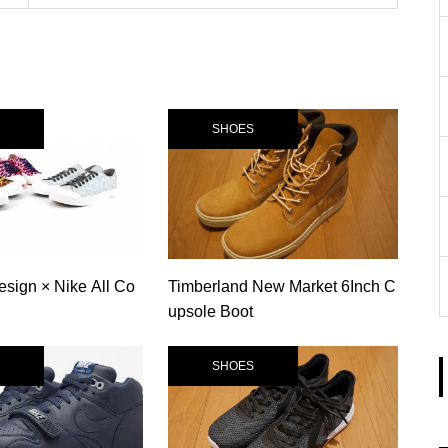
SHOES
sign × Nike All Co
Timberland New Market 6Inch C
upsole Boot
SHOES