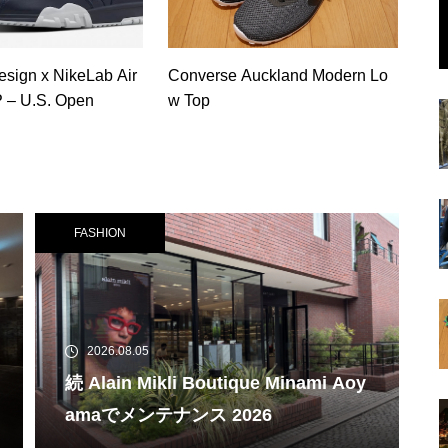
sign x NikeLab Air
Converse Auckland Modern Lo
P – U.S. Open
w Top
FASHION
2026.08.05
続 Alain Mikli Boutique Minami Aoy
amaでメンテナンス 2026