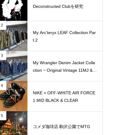
Deconstructed Clubを研究
2
My Arc’teryx LEAF Collection Par
t.2
3
My Wrangler Denim Jacket Colle
ction ~ Original Vintage 11MJ & 1
11MJ
4
NIKE × OFF-WHITE AIR FORCE
1 MID BLACK & CLEAR
5
コメダ珈琲店 駒沢公園でMTG