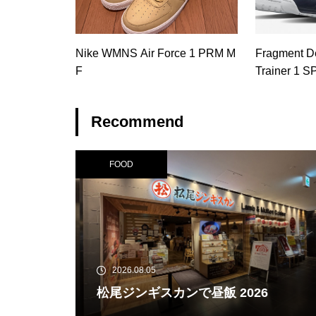
Nike WMNS Air Force 1 PRM M
Fragment De
F
Trainer 1 S
Recommend
FOOD
2026.08.05
松尾ジンギスカンで昼飯 2026