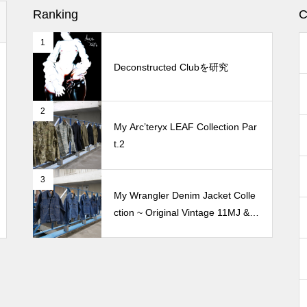
Ranking
C
1
Deconstructed Clubを研究
2
My Arc’teryx LEAF Collection Par
t.2
3
My Wrangler Denim Jacket Colle
ction ~ Original Vintage 11MJ & 1
11MJ