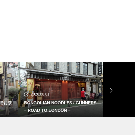
2026.08.01
2026.08.01
でお茶
BONGOLIAN NOODLES / GUNNERS
Reebok INS
– ROAD TO LONDON –