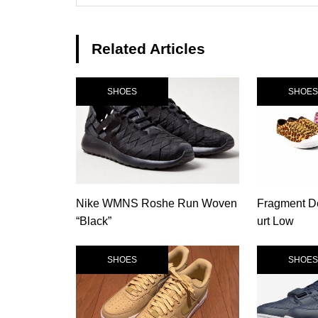
Related Articles
SHOES
SHOES
Nike WMNS Roshe Run Woven
Fragment De
“Black”
urt Low
SHOES
SHOES