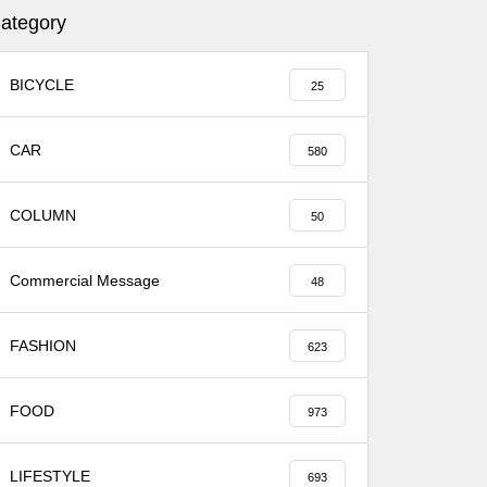
ategory
BICYCLE
25
CAR
580
COLUMN
50
Commercial Message
48
FASHION
623
FOOD
973
LIFESTYLE
693