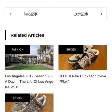
前の記事
次の記事
Related Articles
FASHION
SHOES
Los Angeles 2012 Season 2 ~
CLOT × Nike Dunk High “Silve
A Day In The Life Of Los Ange
r/Flux”
les Vol.8
SHOES