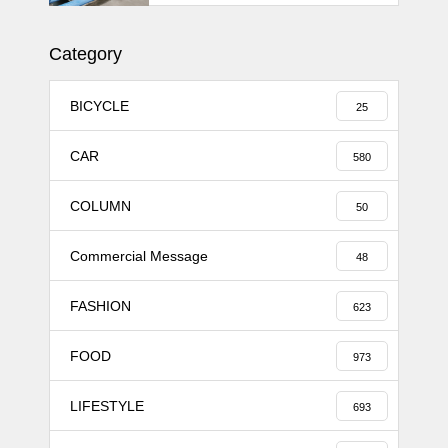
Category
BICYCLE
25
CAR
580
COLUMN
50
Commercial Message
48
FASHION
623
FOOD
973
LIFESTYLE
693