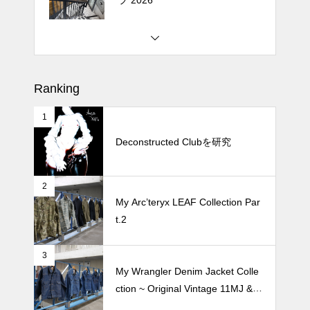
松尾ジンギスカンで昼飯 2026
Ranking
1
続 Alain Mikli Boutique Minami A
oyamaでメンテナンス 2026
Deconstructed Clubを研究
2
Crepe de Girafeで毎度のクレー
My Arc’teryx LEAF Collection Par
プ 2026
t.2
3
My Wrangler Denim Jacket Colle
ction ~ Original Vintage 11MJ & 1
11MJ