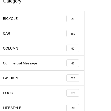
Category
BICYCLE
25
CAR
580
COLUMN
50
Commercial Message
48
FASHION
623
FOOD
973
LIFESTYLE
693