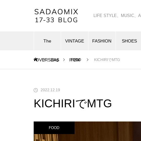
LIFE STYLE、MUSI
The
VINTAGE
FASHION
SHOES
OVERSEAS
ITEM
Blog
FOOD
KICHIRIでMTG
2022.12.19
KICHIRIでMTG
FOOD