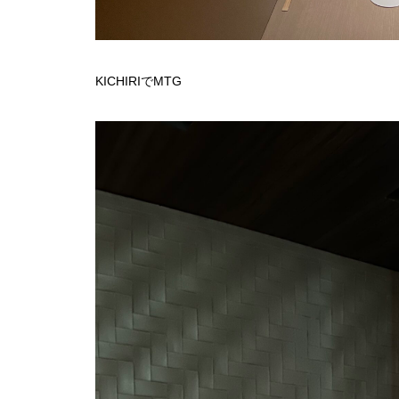
KICHIRIでMTG