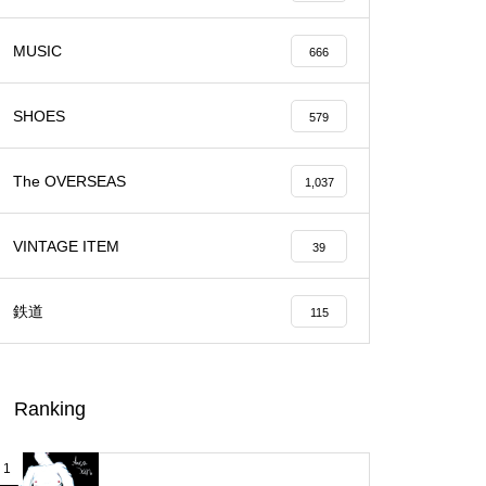
MUSIC
666
SHOES
579
The OVERSEAS
1,037
VINTAGE ITEM
39
鉄道
115
Ranking
1