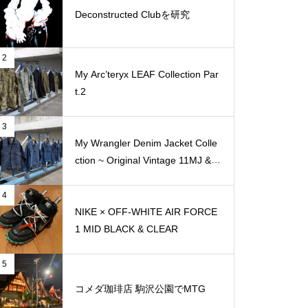
Deconstructed Clubを研究
2
My Arc’teryx LEAF Collection Par
t.2
3
My Wrangler Denim Jacket Colle
ction ~ Original Vintage 11MJ & 1
11MJ
4
NIKE × OFF-WHITE AIR FORCE
1 MID BLACK & CLEAR
5
コメダ珈琲店 駒沢公園でMTG