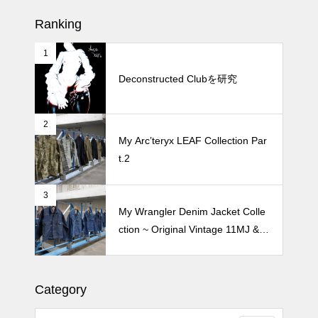
Ranking
1
続 Alain Mikli Boutique Minami A
oyamaでメンテナンス 2026
Deconstructed Clubを研究
2
Crepe de Girafeで毎度のクレー
My Arc’teryx LEAF Collection Par
プ 2026
t.2
3
My Wrangler Denim Jacket Colle
ction ~ Original Vintage 11MJ & 1
11MJ
Category