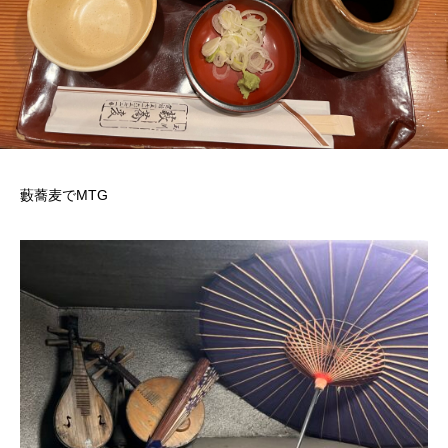
藪蕎麦でMTG