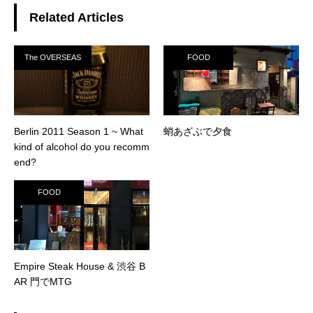
Related Articles
The OVERSEAS
FOOD
Berlin 2011 Season 1 ~ What
蛸あざぶで夕食
kind of alcohol do you recomm
end?
FOOD
Empire Steak House & 渋谷 B
AR 門でMTG