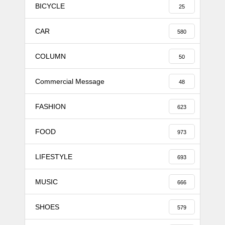
BICYCLE
25
CAR
580
COLUMN
50
Commercial Message
48
FASHION
623
FOOD
973
LIFESTYLE
693
MUSIC
666
SHOES
579