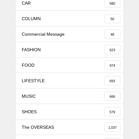
CAR
580
COLUMN
50
Commercial Message
48
FASHION
623
FOOD
974
LIFESTYLE
693
MUSIC
666
SHOES
579
The OVERSEAS
1,037