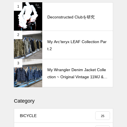
1
松尾ジンギスカンで昼飯 2026
Deconstructed Clubを研究
2
続 Alain Mikli Boutique Minami A
My Arc’teryx LEAF Collection Par
oyamaでメンテナンス 2026
t.2
3
My Wrangler Denim Jacket Colle
ction ~ Original Vintage 11MJ & 1
11MJ
Category
BICYCLE
25