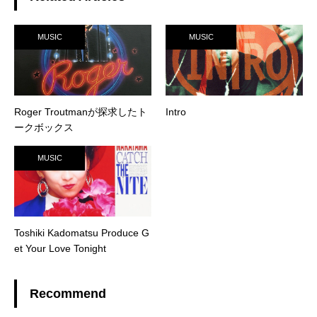
MUSIC
MUSIC
Roger Troutmanが探求したト
Intro
ークボックス
MUSIC
Toshiki Kadomatsu Produce G
et Your Love Tonight
Recommend