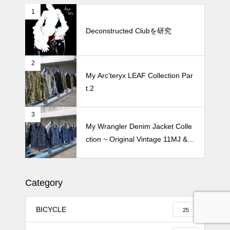
1
続 Alain Mikli Boutique Minami A
oyamaでメンテナンス 2026
Deconstructed Clubを研究
2
Crepe de Girafeで毎度のクレー
My Arc’teryx LEAF Collection Par
プ 2026
t.2
3
My Wrangler Denim Jacket Colle
ction ~ Original Vintage 11MJ & 1
11MJ
Category
BICYCLE
25