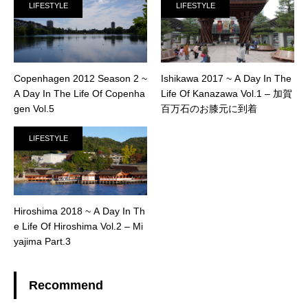
LIFESTYLE
LIFESTYLE
Copenhagen 2012 Season 2 ~
Ishikawa 2017 ~ A Day In The
A Day In The Life Of Copenha
Life Of Kanazawa Vol.1 – 加賀
gen Vol.5
百万石のお膝元に到着
LIFESTYLE
Hiroshima 2018 ~ A Day In Th
e Life Of Hiroshima Vol.2 – Mi
yajima Part.3
Recommend