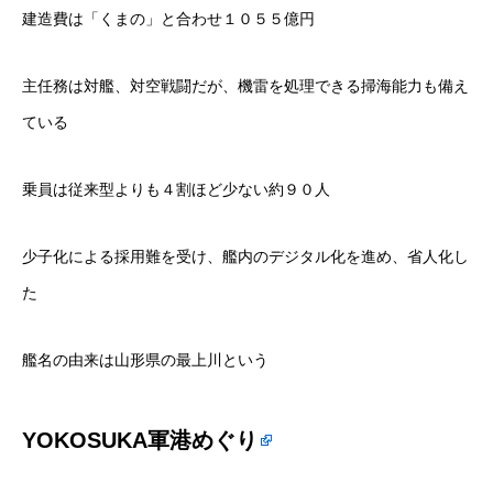
建造費は「くまの」と合わせ１０５５億円
主任務は対艦、対空戦闘だが、機雷を処理できる掃海能力も備え
ている
乗員は従来型よりも４割ほど少ない約９０人
少子化による採用難を受け、艦内のデジタル化を進め、省人化し
た
艦名の由来は山形県の最上川という
YOKOSUKA軍港めぐり