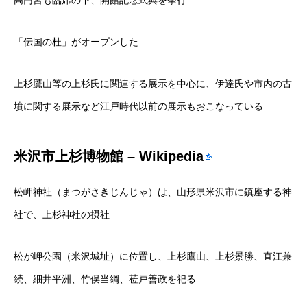
高円宮も臨席の下、開館記念式典を挙行
「伝国の杜」がオープンした
上杉鷹山等の上杉氏に関連する展示を中心に、伊達氏や市内の古
墳に関する展示など江戸時代以前の展示もおこなっている
米沢市上杉博物館 – Wikipedia
松岬神社（まつがさきじんじゃ）は、山形県米沢市に鎮座する神
社で、上杉神社の摂社
松が岬公園（米沢城址）に位置し、上杉鷹山、上杉景勝、直江兼
続、細井平洲、竹俣当綱、莅戸善政を祀る