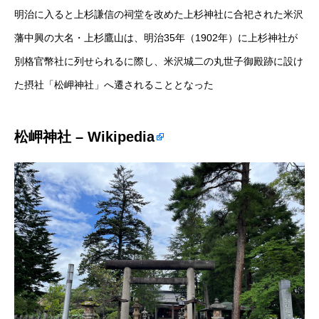
明治に入ると上杉謙信の祠堂を改めた上杉神社に合祀された米沢
藩中興の大名・上杉鷹山は、明治35年（1902年）に上杉神社が
別格官幣社に列せられるに際し、米沢城二の丸世子御殿跡に設け
た摂社「松岬神社」へ遷されることとなった
松岬神社 – Wikipedia