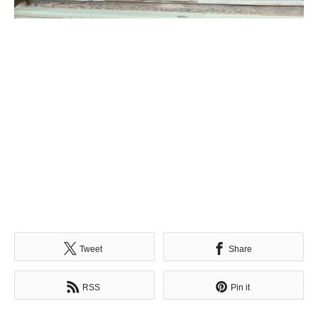
Tweet
Share
RSS
Pin it