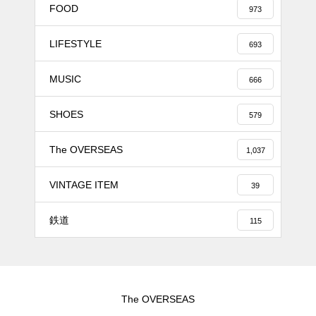
FOOD
973
LIFESTYLE
693
MUSIC
666
SHOES
579
The OVERSEAS
1,037
VINTAGE ITEM
39
鉄道
115
The OVERSEAS