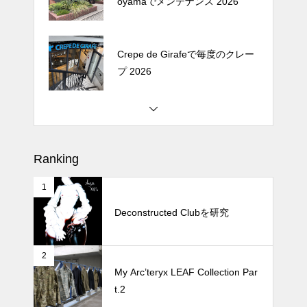
oyamaでメンテナンス 2026
Crepe de Girafeで毎度のクレー
プ 2026
松尾ジンギスカンで昼飯 2026
Ranking
1
続 Alain Mikli Boutique Minami A
oyamaでメンテナンス 2026
Deconstructed Clubを研究
2
Crepe de Girafeで毎度のクレー
My Arc’teryx LEAF Collection Par
プ 2026
t.2