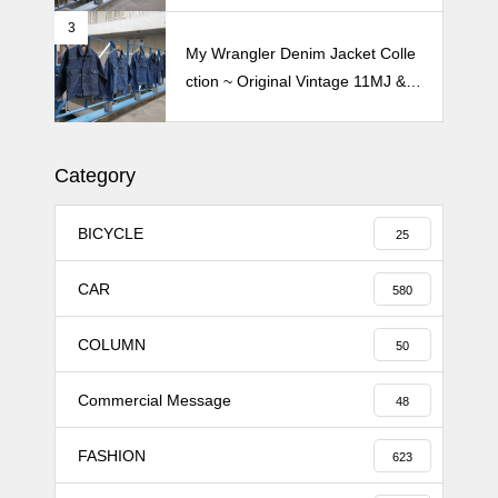
3
My Wrangler Denim Jacket Colle
ction ~ Original Vintage 11MJ & 1
11MJ
Category
BICYCLE
25
CAR
580
COLUMN
50
Commercial Message
48
FASHION
623