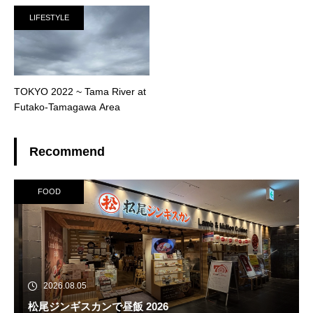
LIFESTYLE
TOKYO 2022 ~ Tama River at
Futako-Tamagawa Area
Recommend
FOOD
2026.08.05
松尾ジンギスカンで昼飯 2026