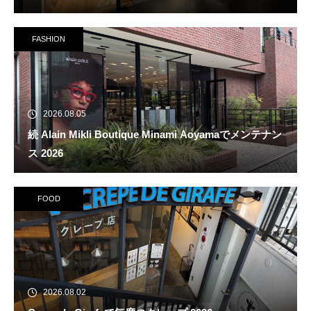
FASHION
2026.08.05
続 Alain Mikli Boutique Minami Aoyamaでメンテナン
ス 2026
FOOD
2026.08.02