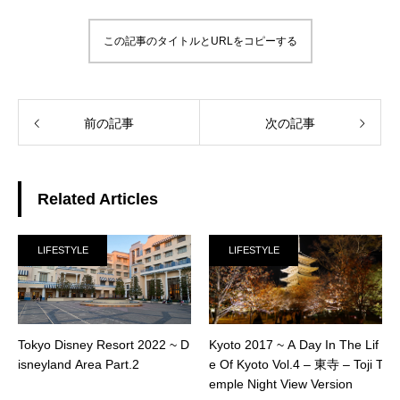
この記事のタイトルとURLをコピーする
前の記事
次の記事
Related Articles
LIFESTYLE
LIFESTYLE
Tokyo Disney Resort 2022 ~ D
Kyoto 2017 ~ A Day In The Lif
isneyland Area Part.2
e Of Kyoto Vol.4 – 東寺 – Toji T
emple Night View Version