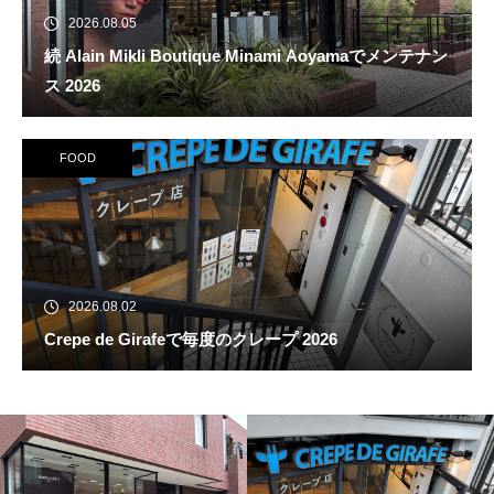
2026.08.05
続 Alain Mikli Boutique Minami Aoyamaでメンテナン
ス 2026
FOOD
2026.08.02
Crepe de Girafeで毎度のクレープ 2026
続 Alain Mikli Boutique Minami A