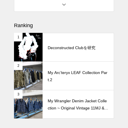
松尾ジンギスカンで昼飯 2026
Ranking
1
続 Alain Mikli Boutique Minami A
oyamaでメンテナンス 2026
Deconstructed Clubを研究
2
Crepe de Girafeで毎度のクレー
My Arc’teryx LEAF Collection Par
プ 2026
t.2
3
My Wrangler Denim Jacket Colle
ction ~ Original Vintage 11MJ & 1
11MJ