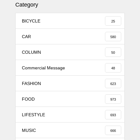
Category
BICYCLE
25
CAR
580
COLUMN
50
Commercial Message
48
FASHION
623
FOOD
973
LIFESTYLE
693
MUSIC
666