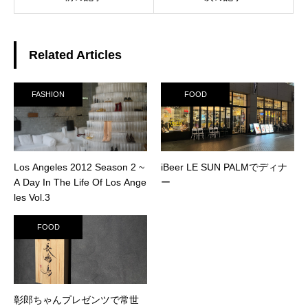
Related Articles
FASHION
FOOD
Los Angeles 2012 Season 2 ~
iBeer LE SUN PALMでディナ
A Day In The Life Of Los Ange
ー
les Vol.3
FOOD
彰郎ちゃんプレゼンツで常世