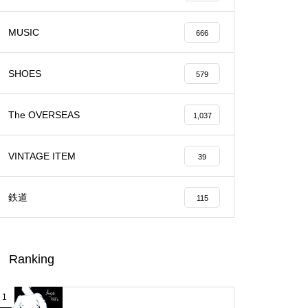
MUSIC
666
SHOES
579
The OVERSEAS
1,037
VINTAGE ITEM
39
鉄道
115
Ranking
1