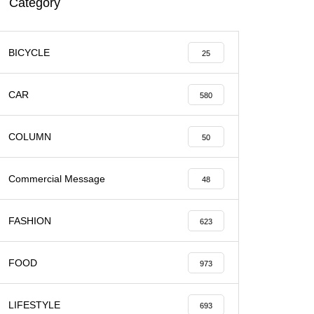
Category
BICYCLE
25
CAR
580
COLUMN
50
Commercial Message
48
FASHION
623
FOOD
973
LIFESTYLE
693