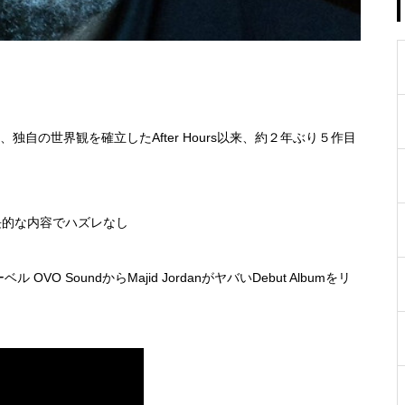
取り入れて、独自の世界観を確立したAfter Hours以来、約２年ぶり５作目
の延長的な内容でハズレなし
O SoundからMajid JordanがヤバいDebut Albumをリ