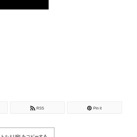
RSS
Pin it
トルとURLをコピーする