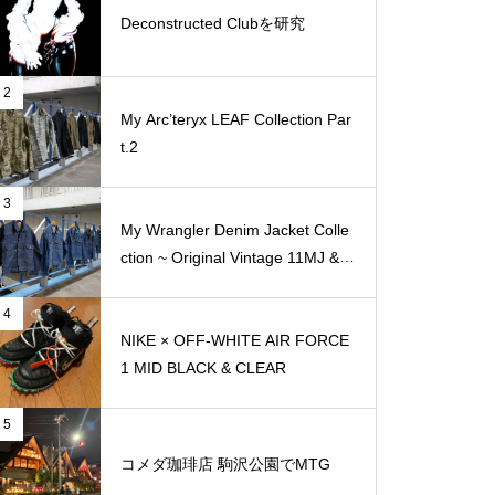
Deconstructed Clubを研究
2
My Arc’teryx LEAF Collection Par
t.2
3
My Wrangler Denim Jacket Colle
ction ~ Original Vintage 11MJ & 1
11MJ
4
NIKE × OFF-WHITE AIR FORCE
1 MID BLACK & CLEAR
5
コメダ珈琲店 駒沢公園でMTG