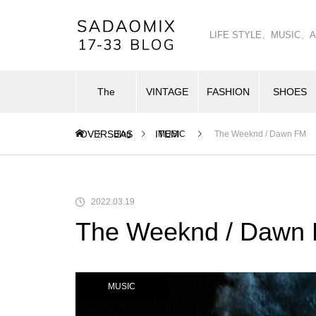
LIFE STYLE、MUSI
The
VINTAGE
FASHION
SHOES
OVERSEAS
ITEM
Blog
MUSIC
The Weeknd / Dawn FM
2022.03.19
The Weeknd / Dawn
MUSIC