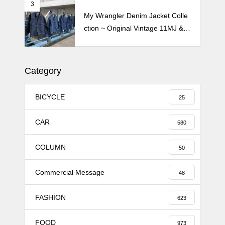
3
My Wrangler Denim Jacket Colle
ction ~ Original Vintage 11MJ & 1
11MJ
Category
BICYCLE
25
CAR
580
COLUMN
50
Commercial Message
48
FASHION
623
FOOD
973