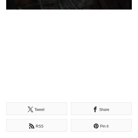
Tweet
Share
RSS
Pin it