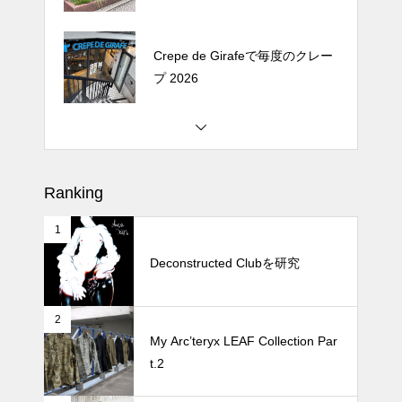
Crepe de Girafeで毎度のクレー
プ 2026
松尾ジンギスカンで昼飯 2026
Ranking
1
続 Alain Mikli Boutique Minami A
oyamaでメンテナンス 2026
Deconstructed Clubを研究
2
Crepe de Girafeで毎度のクレー
My Arc’teryx LEAF Collection Par
プ 2026
t.2