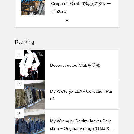
プ 2026
松尾ジンギスカンで昼飯 2026
Ranking
1
続 Alain Mikli Boutique Minami A
oyamaでメンテナンス 2026
Deconstructed Clubを研究
2
Crepe de Girafeで毎度のクレー
My Arc’teryx LEAF Collection Par
プ 2026
t.2
3
My Wrangler Denim Jacket Colle
ction ~ Original Vintage 11MJ & 1