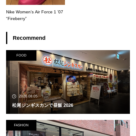
Nike Women’s Air Force 1 ’07
“Fireberry”
Recommend
FOOD
2026.08.05
松尾ジンギスカンで昼飯 2026
FASHION