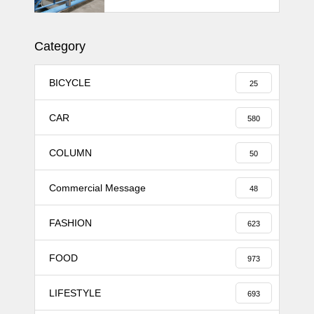
11MJ
Category
BICYCLE
25
CAR
580
COLUMN
50
Commercial Message
48
FASHION
623
FOOD
973
LIFESTYLE
693