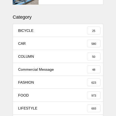
11MJ
Category
BICYCLE
25
CAR
580
COLUMN
50
Commercial Message
48
FASHION
623
FOOD
973
LIFESTYLE
693