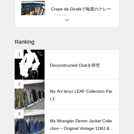
プ 2026
松尾ジンギスカンで昼飯 2026
Ranking
1
続 Alain Mikli Boutique Minami A
oyamaでメンテナンス 2026
Deconstructed Clubを研究
2
Crepe de Girafeで毎度のクレー
My Arc’teryx LEAF Collection Par
プ 2026
t.2
3
My Wrangler Denim Jacket Colle
ction ~ Original Vintage 11MJ & 1