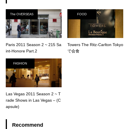
The OVERSEAS
FOOD
Paris 2011 Season 2 ~ 215 Sa
Towers The Ritz-Carlton Tokyo
int-Honore Part.2
で会食
FASHION
Las Vegas 2011 Season 2 ~ T
rade Shows in Las Vegas – (C
apsule)
Recommend