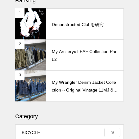
Ranking
1
続 Alain Mikli Boutique Minami A
oyamaでメンテナンス 2026
Deconstructed Clubを研究
2
Crepe de Girafeで毎度のクレー
My Arc’teryx LEAF Collection Par
プ 2026
t.2
3
My Wrangler Denim Jacket Colle
ction ~ Original Vintage 11MJ & 1
11MJ
Category
BICYCLE
25