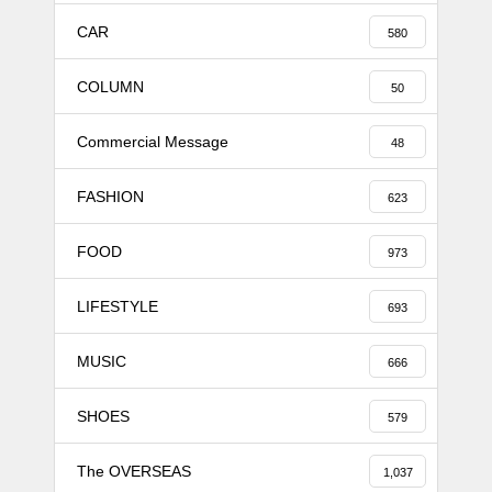
CAR
580
COLUMN
50
Commercial Message
48
FASHION
623
FOOD
973
LIFESTYLE
693
MUSIC
666
SHOES
579
The OVERSEAS
1,037