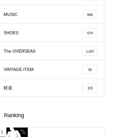
MUSIC
666
SHOES
579
The OVERSEAS
1,037
VINTAGE ITEM
39
鉄道
115
Ranking
1