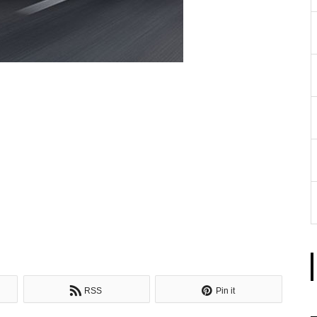
RSS
Pin it