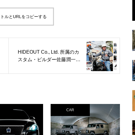
トルとURLをコピーする
HIDEOUT Co., Ltd. 所属のカ
スタム・ビルダー佐藤潤一が
製作したS.E.M.P. ORIGINAL
MA-1が本日ローンチされ
た！
CAR