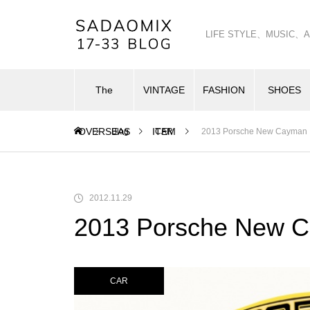
LIFE STYLE、MUSI
The
VINTAGE
FASHION
SHOES
OVERSEAS
ITEM
Blog
CAR
2013 Porsche New Cayman
2012.11.29
2013 Porsche New 
CAR