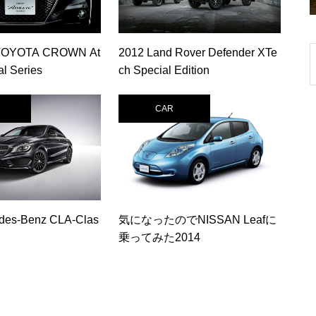
TOYOTA CROWN At
2012 Land Rover Defender XTe
al Series
ch Special Edition
CAR
des-Benz CLA-Clas
気になったのでNISSAN Leafに
乗ってみた2014