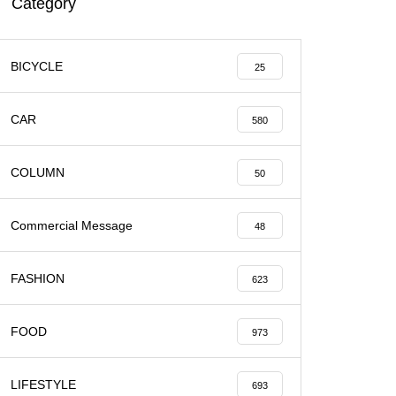
Category
BICYCLE
25
CAR
580
COLUMN
50
Commercial Message
48
FASHION
623
FOOD
973
LIFESTYLE
693