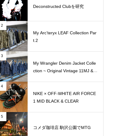
Deconstructed Clubを研究
2
My Arc’teryx LEAF Collection Par
t.2
3
My Wrangler Denim Jacket Colle
ction ~ Original Vintage 11MJ & 1
11MJ
4
NIKE × OFF-WHITE AIR FORCE
1 MID BLACK & CLEAR
5
コメダ珈琲店 駒沢公園でMTG