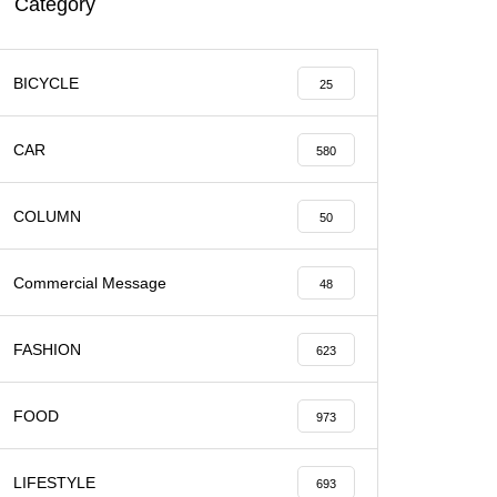
Category
BICYCLE
25
CAR
580
COLUMN
50
Commercial Message
48
FASHION
623
FOOD
973
LIFESTYLE
693