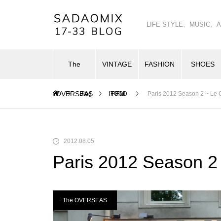
LIFE STYLE、MUSI
The
VINTAGE
FASHION
SHOES
OVERSEAS
ITEM
Blog
FOOD
Paris 2012 Season 2 ~ Le C
2012.08.05
Paris 2012 Season 2 
The OVERSEAS