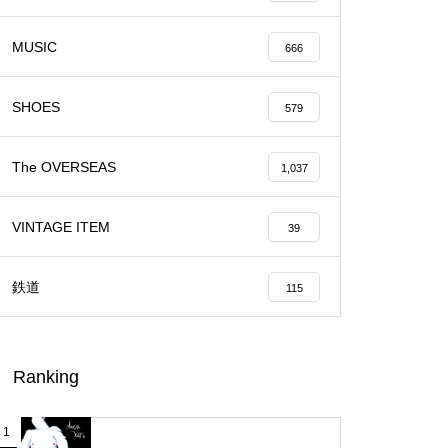
MUSIC
666
SHOES
579
The OVERSEAS
1,037
VINTAGE ITEM
39
鉄道
115
Ranking
1