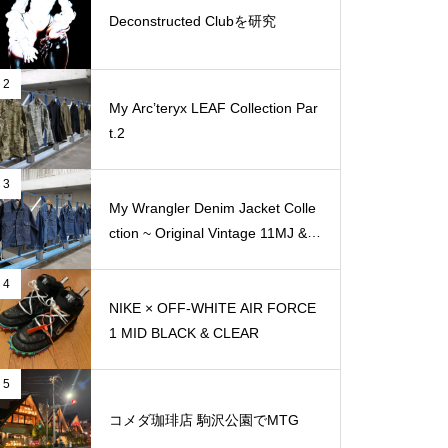
Deconstructed Clubを研究
2
My Arc’teryx LEAF Collection Par
t.2
3
My Wrangler Denim Jacket Colle
ction ~ Original Vintage 11MJ & 1
11MJ
4
NIKE × OFF-WHITE AIR FORCE
1 MID BLACK & CLEAR
5
コメダ珈琲店 駒沢公園でMTG