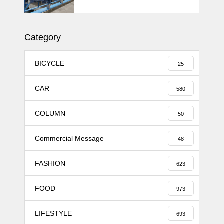
11MJ
Category
BICYCLE
25
CAR
580
COLUMN
50
Commercial Message
48
FASHION
623
FOOD
973
LIFESTYLE
693