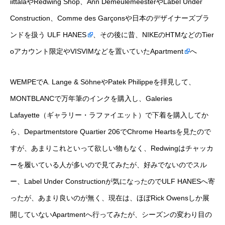
iittalaやRedwing Shop、Ann DemeulemeesterやLabel Under
Construction、Comme des Garçonsや日本のデザイナーズブラ
ンドを扱う
ULF HANES
、その後に昔、NIKEのHTMなどのTier
oアカウント限定やVISVIMなどを置いていた
Apartment
へ
WEMPEでA. Lange & SöhneやPatek Philippeを拝見して、
MONTBLANCで万年筆のインクを購入し、Galeries
Lafayette（ギャラリー・ラファイエット）で下着を購入してか
ら、Departmentstore Quartier 206でChrome Heartsを見たので
すが、あまりこれといって欲しい物もなく、Redwingはチャッカ
ーを履いている人が多いので見てみたが、好みでないのでスル
ー、Label Under Constructionが気になったのでULF HANESへ寄
ったが、あまり良いのが無く、現在は、ほぼRick Owensしか展
開していないApartmentへ行ってみたが、シーズンの変わり目の