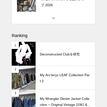
プ 2026
松尾ジンギスカンで昼飯 2026
Ranking
1
続 Alain Mikli Boutique Minami A
oyamaでメンテナンス 2026
Deconstructed Clubを研究
2
Crepe de Girafeで毎度のクレー
My Arc’teryx LEAF Collection Par
プ 2026
t.2
3
My Wrangler Denim Jacket Colle
ction ~ Original Vintage 11MJ & 1