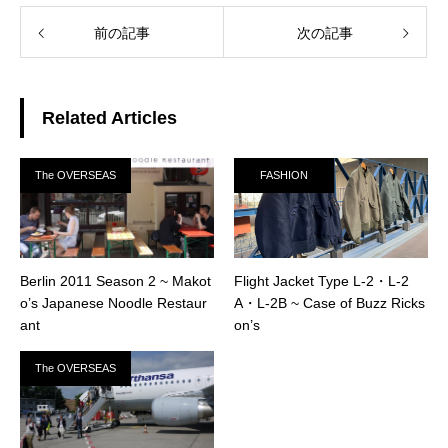
前の記事
次の記事
Related Articles
The OVERSEAS
FASHION
Berlin 2011 Season 2 ~ Makot
Flight Jacket Type L-2・L-2
o’s Japanese Noodle Restaur
A・L-2B ~ Case of Buzz Ricks
ant
on’s
The OVERSEAS