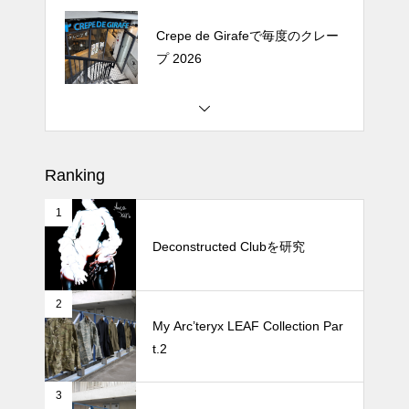
Crepe de Girafeで毎度のクレー
プ 2026
松尾ジンギスカンで昼飯 2026
Ranking
1
続 Alain Mikli Boutique Minami A
oyamaでメンテナンス 2026
Deconstructed Clubを研究
2
Crepe de Girafeで毎度のクレー
My Arc’teryx LEAF Collection Par
プ 2026
t.2
3