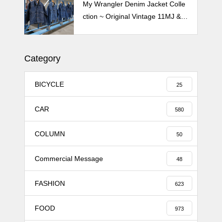
My Wrangler Denim Jacket Colle
ction ~ Original Vintage 11MJ & 1
11MJ
Category
BICYCLE
25
CAR
580
COLUMN
50
Commercial Message
48
FASHION
623
FOOD
973