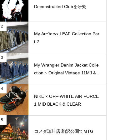
Deconstructed Clubを研究
2
My Arc’teryx LEAF Collection Par
t.2
3
My Wrangler Denim Jacket Colle
ction ~ Original Vintage 11MJ & 1
11MJ
4
NIKE × OFF-WHITE AIR FORCE
1 MID BLACK & CLEAR
5
コメダ珈琲店 駒沢公園でMTG