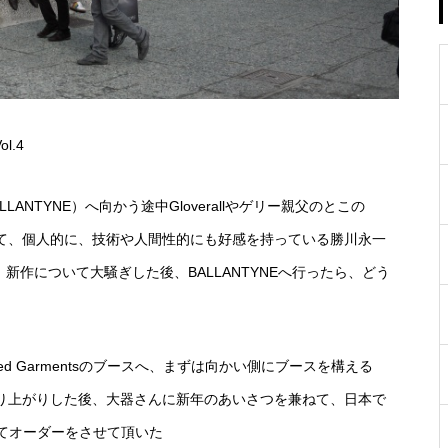
ol.4
NTYNE）へ向かう途中Gloverallやゲリー親父のとこの
shなどを見て、個人的に、技術や人間性的にも好感を持っている勝川永一
新作について大騒ぎした後、BALLANTYNEへ行ったら、どう
ed Garmentsのブースへ、まずは向かい側にブースを構える
で大盛り上がりした後、大器さんに新年のあいさつを兼ねて、日本で
てオーダーをさせて頂いた