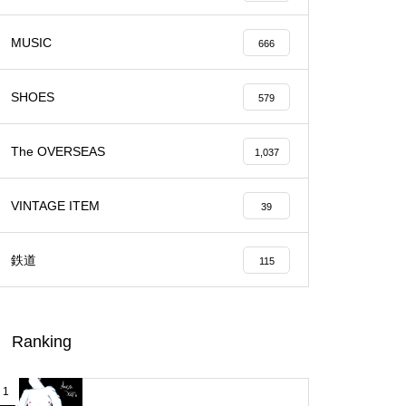
MUSIC
666
SHOES
579
The OVERSEAS
1,037
VINTAGE ITEM
39
鉄道
115
Ranking
1