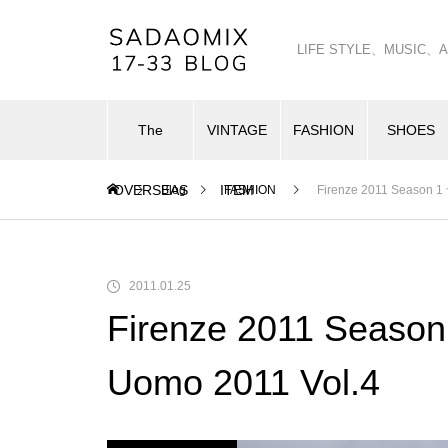
LIFE STYLE、MUSI
The
VINTAGE
FASHION
SHOES
OVERSEAS
ITEM
Blog
FASHION
Firenze 2011 Season 1 
2011.01.25
Firenze 2011 Season 
Uomo 2011 Vol.4