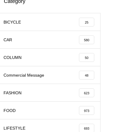
Category
BICYCLE
25
CAR
580
COLUMN
50
Commercial Message
48
FASHION
623
FOOD
973
LIFESTYLE
693