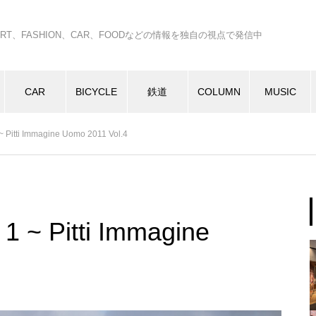
C、ART、FASHION、CAR、FOODなどの情報を独自の視点で発信中
CAR
BICYCLE
鉄道
COLUMN
MUSIC
~ Pitti Immagine Uomo 2011 Vol.4
1 ~ Pitti Immagine