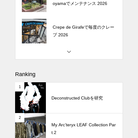
oyamaでメンテナンス 2026
Crepe de Girafeで毎度のクレー
プ 2026
松尾ジンギスカンで昼飯 2026
Ranking
1
続 Alain Mikli Boutique Minami A
oyamaでメンテナンス 2026
Deconstructed Clubを研究
2
Crepe de Girafeで毎度のクレー
My Arc’teryx LEAF Collection Par
プ 2026
t.2