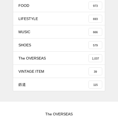
FOOD
973
LIFESTYLE
693
MUSIC
666
SHOES
579
The OVERSEAS
1,037
VINTAGE ITEM
39
鉄道
115
The OVERSEAS