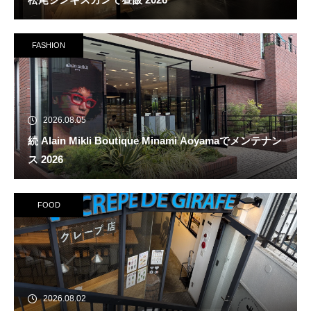
FASHION
2026.08.05
続 Alain Mikli Boutique Minami Aoyamaでメンテナン
ス 2026
FOOD
2026.08.02