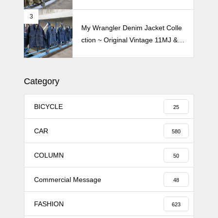
3
My Wrangler Denim Jacket Colle
ction ~ Original Vintage 11MJ & 1
11MJ
Category
BICYCLE
25
CAR
580
COLUMN
50
Commercial Message
48
FASHION
623