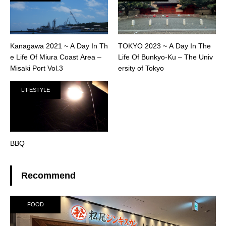
Kanagawa 2021 ~ A Day In Th
TOKYO 2023 ~ A Day In The
e Life Of Miura Coast Area –
Life Of Bunkyo-Ku – The Univ
Misaki Port Vol.3
ersity of Tokyo
LIFESTYLE
BBQ
Recommend
FOOD