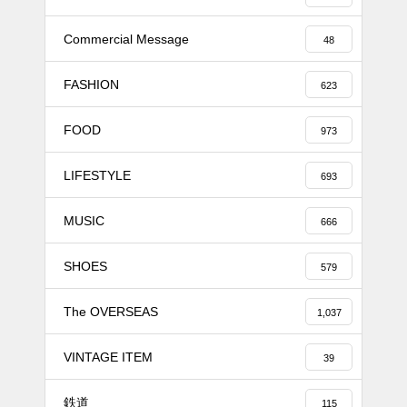
Commercial Message
48
FASHION
623
FOOD
973
LIFESTYLE
693
MUSIC
666
SHOES
579
The OVERSEAS
1,037
VINTAGE ITEM
39
鉄道
115