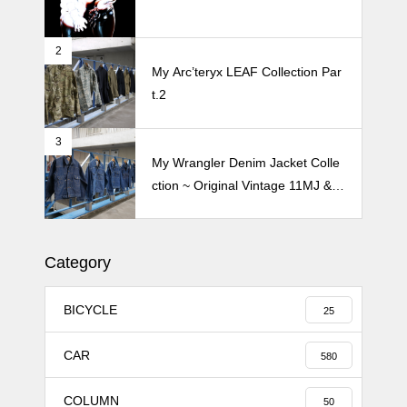
2
Crepe de Girafeで毎度のクレー
My Arc’teryx LEAF Collection Par
プ 2026
t.2
3
My Wrangler Denim Jacket Colle
ction ~ Original Vintage 11MJ & 1
11MJ
Category
BICYCLE
25
CAR
580
COLUMN
50