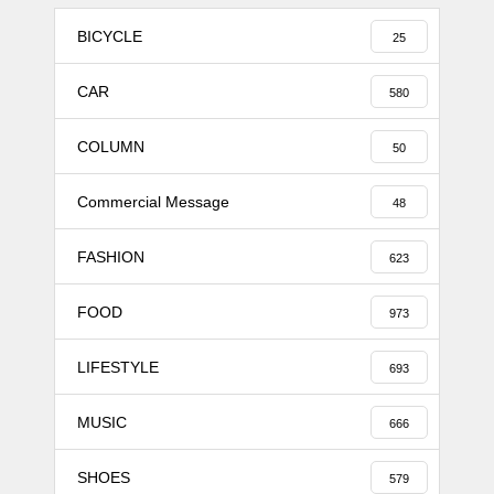
BICYCLE
25
CAR
580
COLUMN
50
Commercial Message
48
FASHION
623
FOOD
973
LIFESTYLE
693
MUSIC
666
SHOES
579