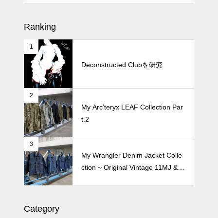
松尾ジンギスカンで昼飯 2026
Ranking
1
続 Alain Mikli Boutique Minami A
oyamaでメンテナンス 2026
Deconstructed Clubを研究
2
Crepe de Girafeで毎度のクレー
My Arc’teryx LEAF Collection Par
プ 2026
t.2
3
My Wrangler Denim Jacket Colle
ction ~ Original Vintage 11MJ & 1
11MJ
Category